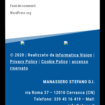
Feed dei commenti
WordPress.org
© 2020 | Realizzato da
Informatica Vision
|
Privacy Policy
|
Cookie Policy
|
accesso
riservato
MANASSERO STEFANO D.I.
via Roma 37 –
12010 Cervasca (CN)
Telefono:
339 45 16 419
– Mail: