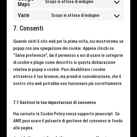
Scopo in attesa di indagine
service
Maps
Consent
google-
to
Varie
Scopo in attesa di indagine
fonts
Consent
service
to
google-
7. Consenti
service
maps
varie
Quando visiti il sito web per la prima volta, noi mostreremo un
popup con una spiegazione dei cookie. Appena clicchi su
“Salva preferenze”, dai il permesso a noi di usare le categorie
di cookie e plugin come descritto in questa dichiarazione
relativa ai popup e cookie. Puoi disabilitare i cookie
attraverso il tuo browser, ma prendi in considerazione, che il
nostro sito web potrebbe non funzionare più correttamente.
7.1 Gestisci le tue impostazioni di consenso
Hai caricato la Cookie Policy senza supporto javascript. Su
AMP, puoi usare il pulsante di gestione del consenso in fondo
alla pagina.